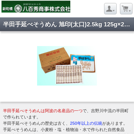
半田手延べそうめん 旭印(太口)2.5kg 125g×20把
半田手延べそうめんは阿波の名産品の一つ
で、吉野川中流の半田町
で作られています。
半田手延べそうめんの歴史は古く、
250年以上の伝統
があります。
手延べそうめんは、小麦粉・塩・植物油・水で作られた自然食品