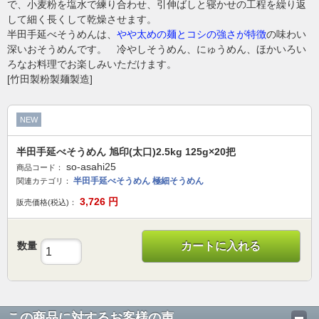
で、小麦粉を塩水で練り合わせ、引伸ばしと寝かせの工程を繰り返
して細く長くして乾燥させます。
半田手延べそうめんは、
やや太めの麺とコシの強さが特徴
の味わい
深いおそうめんです。 冷やしそうめん、にゅうめん、ほかいろい
ろなお料理でお楽しみいただけます。
[竹田製粉製麺製造]
NEW
半田手延べそうめん 旭印(太口)2.5kg 125g×20把
so-asahi25
商品コード：
半田手延べそうめん 極細そうめん
関連カテゴリ：
3,726
円
販売価格(税込)：
数量
カートに入れる
この商品に対するお客様の声