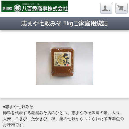
志まや七穀みそ 1kgご家庭用袋詰
●志まや七穀みそ
徳島を代表する老舗みそ店のひとつ、志まやみそ製造の米、大豆、
大麦、こきび、たかきび、稗、粟の七穀からつくられた栄養満点の
お味噌です。